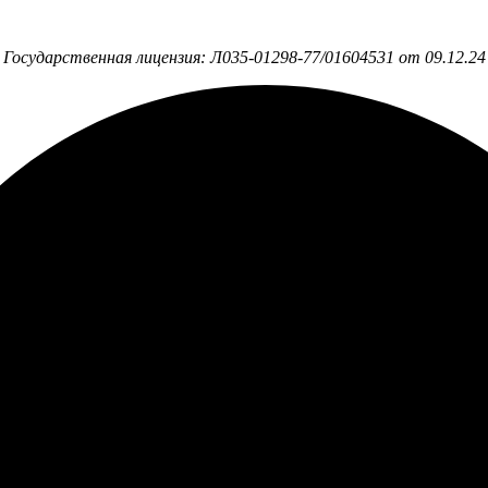
Центр нейропсихологии и логопедии Ольги Минаевой
Государственная лицензия: Л035-01298-77/01604531 от 09.12.24