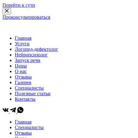
Перейти к сути
Проконсультироваться
+ 7 958 612 78 88
|
Москва, Большая Марфинская 1к4 | Коммунарка, Бачуринская улица, 1
Главная
Услуги
Логопед-дефектолог
Нейропсихолог
Запуск речи
Цены
О нас
Отзывы
Галерея
Специалисты
Полезные статьи
Контакты
Главная
Специалисты
Отзывы