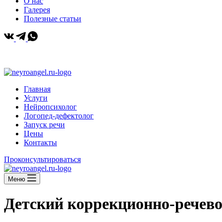
О нас
Галерея
Полезные статьи
+ 7 958 612 78 88
|
Москва, Большая Марфинская 1к4 | Коммунарка, Бачуринская улица, 1
Главная
Услуги
Нейропсихолог
Логопед-дефектолог
Запуск речи
Цены
Контакты
Проконсультироваться
Меню
Детский коррекционно-речевой