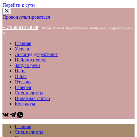
Перейти к сути
Проконсультироваться
+ 7 958 612 78 88
|
Москва, Большая Марфинская 1к4 | Коммунарка, Бачуринская улица,
17
Главная
Услуги
Логопед-дефектолог
Нейропсихолог
Запуск речи
Цены
О нас
Отзывы
Галерея
Специалисты
Полезные статьи
Контакты
Главная
Специалисты