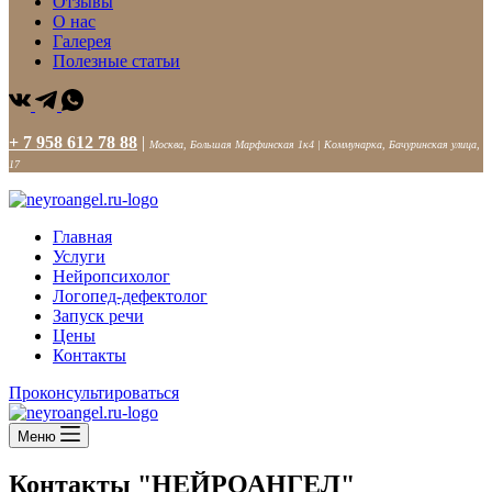
Отзывы
О нас
Галерея
Полезные статьи
+ 7 958 612 78 88
|
Москва, Большая Марфинская 1к4 | Коммунарка, Бачуринская улица,
17
Главная
Услуги
Нейропсихолог
Логопед-дефектолог
Запуск речи
Цены
Контакты
Проконсультироваться
Меню
Контакты
"НЕЙРОАНГЕЛ"