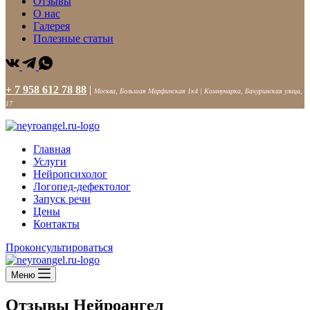
Отзывы
О нас
Галерея
Полезные статьи
+ 7 958 612 78 88
|
Москва, Большая Марфинская 1к4 | Коммунарка, Бачуринская улица,
17
Главная
Услуги
Нейропсихолог
Логопед-дефектолог
Запуск речи
Цены
Контакты
Проконсультироваться
Меню
Отзывы
Нейроангел