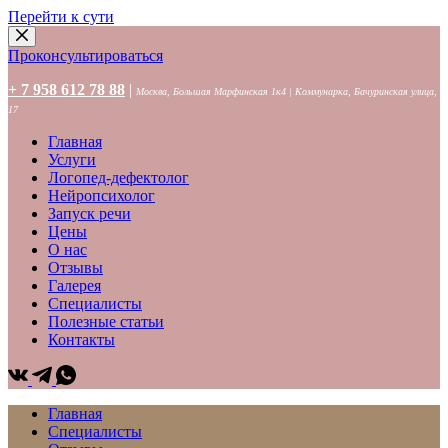
Перейти к сути
Проконсультироваться
+ 7 958 612 78 88
|
Москва, Большая Марфинская 1к4 | Коммунарка, Бачуринская улица,
17
Главная
Услуги
Логопед-дефектолог
Нейропсихолог
Запуск речи
Цены
О нас
Отзывы
Галерея
Специалисты
Полезные статьи
Контакты
Главная
Специалисты