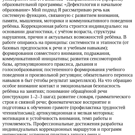
образовательной программы: «Дефектология и начальное
образование» Мой подход Я рассматриваю речь как
системную функцию, связанную с развитием внимания,
памяти, мышления, моторики и коммуникативного поведения
ребёнка. Коррекционная работа строится индивидуально: на
основании диагностики, с учётом возраста, структуры
нарушения, причин и актуальных возможностей ребёнка. В
работе опираюсь на принципы: системности и этапности (от
базовых предпосылок к речи и учебным навыкам);
формирования совместного внимания, подражания,
коммуникативной инициативы; развития сенсомоторной
базы, артикуляционного праксиса, дыхания и
голосообразования; постепенного формирования учебного
поведения и произвольной регуляции; обязательного переноса
навыков в быт (чтобы результат закреплялся). На что обращаю
особое внимание контакт и эмоциональная безопасность
ребёнка на занятиях; понимание обращённой речи
(инструкции 1–2–3 шага); развитие словаря, грамматического
строя и связной речи; фонематическое восприятие и
подготовка к обучению грамоте (профилактика трудностей
чтения/письма); артикуляционная и мелкая моторика;
мотивация и устойчивость внимания, темп работы и
утомляемость. Профессиональные достижения разработка
индивидуальных коррекционных маршрутов и программ
интенсивов; успешная практика запуска речи у