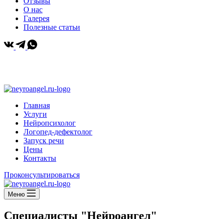
Отзывы
О нас
Галерея
Полезные статьи
+ 7 958 612 78 88
|
Москва, Большая Марфинская 1к4 | Коммунарка, Бачуринская улица,
17
Главная
Услуги
Нейропсихолог
Логопед-дефектолог
Запуск речи
Цены
Контакты
Проконсультироваться
Меню
Специалисты
"Нейроангел"