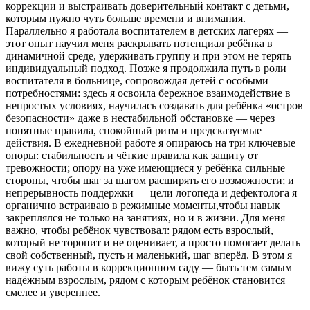
коррекции и выстраивать доверительный контакт с детьми,
которым нужно чуть больше времени и внимания.
Параллельно я работала воспитателем в детских лагерях —
этот опыт научил меня раскрывать потенциал ребёнка в
динамичной среде, удерживать группу и при этом не терять
индивидуальный подход. Позже я продолжила путь в роли
воспитателя в больнице, сопровождая детей с особыми
потребностями: здесь я освоила бережное взаимодействие в
непростых условиях, научилась создавать для ребёнка «остров
безопасности» даже в нестабильной обстановке — через
понятные правила, спокойный ритм и предсказуемые
действия. В ежедневной работе я опираюсь на три ключевые
опоры: стабильность и чёткие правила как защиту от
тревожности; опору на уже имеющиеся у ребёнка сильные
стороны, чтобы шаг за шагом расширять его возможности; и
непрерывность поддержки — цели логопеда и дефектолога я
органично встраиваю в режимные моменты,чтобы навык
закреплялся не только на занятиях, но и в жизни. Для меня
важно, чтобы ребёнок чувствовал: рядом есть взрослый,
который не торопит и не оценивает, а просто помогает делать
свой собственный, пусть и маленький, шаг вперёд. В этом я
вижу суть работы в коррекционном саду — быть тем самым
надёжным взрослым, рядом с которым ребёнок становится
смелее и увереннее.