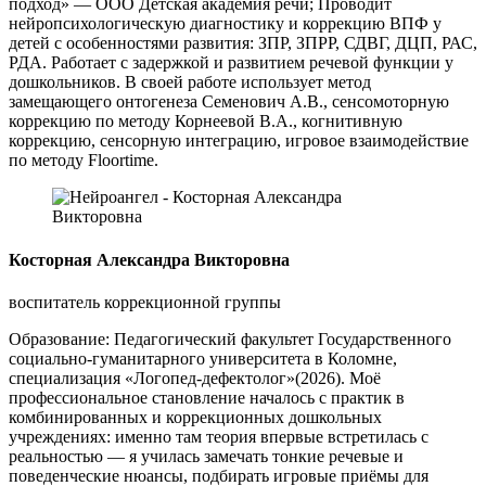
подход» — ООО Детская академия речи; Проводит
нейропсихологическую диагностику и коррекцию ВПФ у
детей с особенностями развития: ЗПР, ЗПРР, СДВГ, ДЦП, РАС,
РДА. Работает с задержкой и развитием речевой функции у
дошкольников. В своей работе использует метод
замещающего онтогенеза Семенович А.В., сенсомоторную
коррекцию по методу Корнеевой В.А., когнитивную
коррекцию, сенсорную интеграцию, игровое взаимодействие
по методу Floortime.
Косторная Александра Викторовна
воспитатель коррекционной группы
Образование: Педагогический факультет Государственного
социально‑гуманитарного университета в Коломне,
специализация «Логопед‑дефектолог»(2026). Моё
профессиональное становление началось с практик в
комбинированных и коррекционных дошкольных
учреждениях: именно там теория впервые встретилась с
реальностью — я училась замечать тонкие речевые и
поведенческие нюансы, подбирать игровые приёмы для