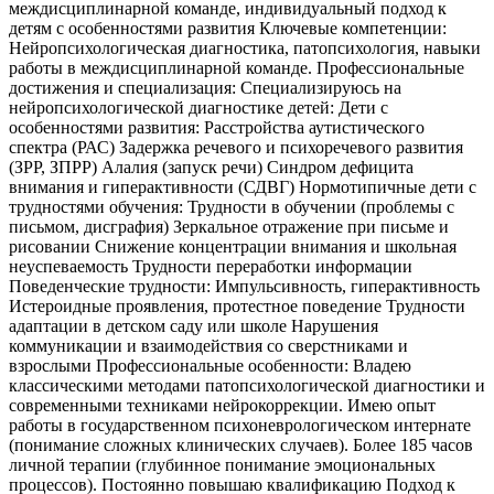
междисциплинарной команде, индивидуальный подход к
детям с особенностями развития Ключевые компетенции:
Нейропсихологическая диагностика, патопсихология, навыки
работы в междисциплинарной команде. Профессиональные
достижения и специализация: Специализируюсь на
нейропсихологической диагностике детей: Дети с
особенностями развития: Расстройства аутистического
спектра (РАС) Задержка речевого и психоречевого развития
(ЗРР, ЗПРР) Алалия (запуск речи) Синдром дефицита
внимания и гиперактивности (СДВГ) Нормотипичные дети с
трудностями обучения: Трудности в обучении (проблемы с
письмом, дисграфия) Зеркальное отражение при письме и
рисовании Снижение концентрации внимания и школьная
неуспеваемость Трудности переработки информации
Поведенческие трудности: Импульсивность, гиперактивность
Истероидные проявления, протестное поведение Трудности
адаптации в детском саду или школе Нарушения
коммуникации и взаимодействия со сверстниками и
взрослыми Профессиональные особенности: Владею
классическими методами патопсихологической диагностики и
современными техниками нейрокоррекции. Имею опыт
работы в государственном психоневрологическом интернате
(понимание сложных клинических случаев). Более 185 часов
личной терапии (глубинное понимание эмоциональных
процессов). Постоянно повышаю квалификацию Подход к