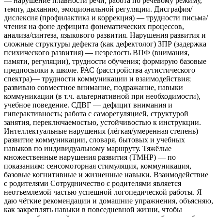
— нарушение плавности речи; работа по речевому режиму,
темпу, дыханию, эмоциональной регуляции. Дисграфия/
дислексия (профилактика и коррекция) — трудности письма/
чтения на фоне дефицита фонематических процессов,
анализа/синтеза, языкового развития. Нарушения развития и
сложные структуры дефекта (как дефектолог) ЗПР (задержка
психического развития) — незрелость ВПФ (внимания,
памяти, регуляции), трудности обучения; формирую базовые
предпосылки к школе. РАС (расстройства аутистического
спектра)— трудности коммуникации и взаимодействия;
развиваю совместное внимание, подражание, навыки
коммуникации (в т.ч. альтернативной при необходимости),
учебное поведение. СДВГ — дефицит внимания и
гиперактивность; работа с саморегуляцией, структурой
занятия, переключаемостью, устойчивостью к инструкции.
Интеллектуальные нарушения (лёгкая/умеренная степень) —
развитие коммуникации, словаря, бытовых и учебных
навыков по индивидуальному маршруту. Тяжёлые
множественные нарушения развития (ТМНР) — по
показаниям: сенсомоторная стимуляция, коммуникация,
базовые когнитивные и жизненные навыки. Взаимодействие
с родителями Сотрудничество с родителями является
неотъемлемой частью успешной логопедической работы. Я
даю чёткие рекомендации и домашние упражнения, объясняю,
как закреплять навыки в повседневной жизни, чтобы