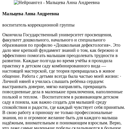
Мальцева Анна Андреевна
воспитатель коррекционной группы
Окончила Государственный университет просвещения,
факультет дошкольного, начального и специального
образования по профилю «Дошкольная дефектология». Это
дало мне крепкий фундамент знаний о том, как бережно и
эффективно помогать малышам преодолевать трудности в
развитии. Каждые полгода во время учёбы я проходила
практику в детском саду комбинированного вида —
настоящей мастерской, где теория превращалась в живое
общение. Работа с детьми всегда была частью моей жизни: ·
Личной няней я училась слышать ребёнка сердцем:
выстраивать доверие, мягко направлять, превращать
повседневные дела в маленькие приключения, наполненные
пользой и теплом. · Воспитателем в развивающем детском
саду я поняла, как важно создать для малышей среду
спокойствия и радости, где каждый чувствует себя принятым.
В свою работу я приношу не только профессиональные
знания, но и огромное желание быть для каждого малыша
надёжным, внимательным и понимающим взрослым. Верю,
что даже самые маленькие победы складываются в большое