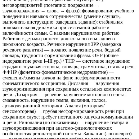
неговорящихдетей (поэтапно: подражание →
звукоподражания → слова → фраза); формирование учебного
поведения и навыков сотрудничества (умение слушать,
выполнять инструкцию, завершать задание); стабильная
положительная динамика при системной работе и
включённости семьи. С какими нарушениями работаю
Работаю с детьми раннего, дошкольного и младшего
школьного возраста. Речевые нарушения ЗРР (задержка
речевого развития) — позднее появление речи, бедный
словарь, трудности формирования фразы. ОНР (общее
недоразвитие речи I–III ур.) / ТНР — системное нарушение:
страдают звуковая сторона, словарь, грамматика, связная речь.
ФФНР (фонетико-фонематическое недоразвитие) —
смешения/замены звуков на фоне несформированности
фонематического восприятия. Дислалия — нарушения
звукопроизношения при сохранных остальных компонентах
речи. Дизартрия — речевое нарушение моторного генеза:
смазанность, нарушение темпа, дыхания, голоса,
артикуляционной моторики. Алалия (моторная/
сенсомоторная) — грубая несформированность речи при
сохранном слухе; требует поэтапного запуска коммуникации
и речи. Ринолалия (по показаниям) — нарушение тембра и
звукопроизношения при анатомо-физиологических
особенностях резонаторной системы. Заикание (логоневроз)