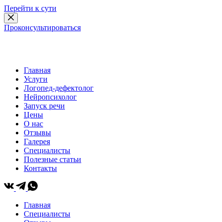
Перейти к сути
Проконсультироваться
+ 7 958 612 78 88
|
Москва, Большая Марфинская 1к4 | Коммунарка, Бачуринская улица,
17
Главная
Услуги
Логопед-дефектолог
Нейропсихолог
Запуск речи
Цены
О нас
Отзывы
Галерея
Специалисты
Полезные статьи
Контакты
Главная
Специалисты