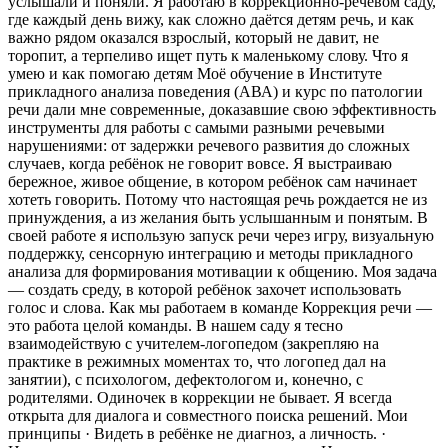
услышали и поняли. Я работаю в коррекционно-речевом саду,
где каждый день вижу, как сложно даётся детям речь, и как
важно рядом оказался взрослый, который не давит, не
торопит, а терпеливо ищет путь к маленькому слову. Что я
умею и как помогаю детям Моё обучение в Институте
прикладного анализа поведения (АВА) и курс по патологии
речи дали мне современные, доказавшие свою эффективность
инструменты для работы с самыми разными речевыми
нарушениями: от задержки речевого развития до сложных
случаев, когда ребёнок не говорит вовсе. Я выстраиваю
бережное, живое общение, в котором ребёнок сам начинает
хотеть говорить. Потому что настоящая речь рождается не из
принуждения, а из желания быть услышанным и понятым. В
своей работе я использую запуск речи через игру, визуальную
поддержку, сенсорную интеграцию и методы прикладного
анализа для формирования мотивации к общению. Моя задача
— создать среду, в которой ребёнок захочет использовать
голос и слова. Как мы работаем в команде Коррекция речи —
это работа целой команды. В нашем саду я тесно
взаимодействую с учителем-логопедом (закрепляю на
практике в режимных моментах то, что логопед дал на
занятии), с психологом, дефектологом и, конечно, с
родителями. Одиночек в коррекции не бывает. Я всегда
открыта для диалога и совместного поиска решений. Мои
принципы · Видеть в ребёнке не диагноз, а личность. ·