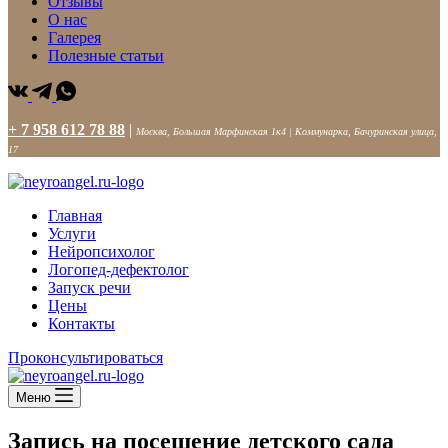
Отзывы
О нас
Галерея
Полезные статьи
+ 7 958 612 78 88
|
Москва, Большая Марфинская 1к4 | Коммунарка, Бачуринская улица,
17
Главная
Услуги
Нейропсихолог
Логопед-дефектолог
Запуск речи
Цены
Контакты
Проконсультироваться
Меню
Запись на посещение детского сада