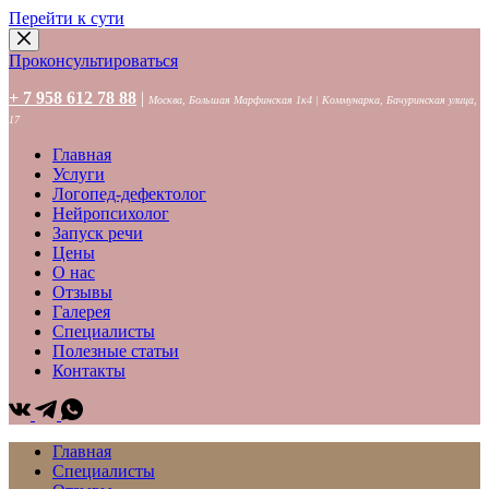
Перейти к сути
Проконсультироваться
+ 7 958 612 78 88
|
Москва, Большая Марфинская 1к4 | Коммунарка, Бачуринская улица,
17
Главная
Услуги
Логопед-дефектолог
Нейропсихолог
Запуск речи
Цены
О нас
Отзывы
Галерея
Специалисты
Полезные статьи
Контакты
Главная
Специалисты