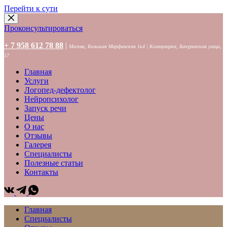
Перейти к сути
Проконсультироваться
+ 7 958 612 78 88
|
Москва, Большая Марфинская 1к4 | Коммунарка, Бачуринская улица,
17
Главная
Услуги
Логопед-дефектолог
Нейропсихолог
Запуск речи
Цены
О нас
Отзывы
Галерея
Специалисты
Полезные статьи
Контакты
Главная
Специалисты