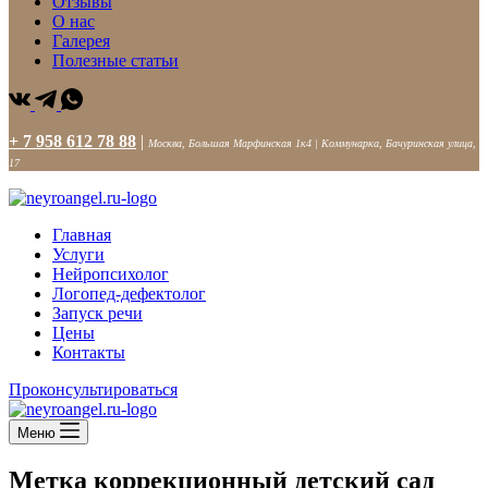
Отзывы
О нас
Галерея
Полезные статьи
+ 7 958 612 78 88
|
Москва, Большая Марфинская 1к4 | Коммунарка, Бачуринская улица,
17
Главная
Услуги
Нейропсихолог
Логопед-дефектолог
Запуск речи
Цены
Контакты
Проконсультироваться
Меню
Метка
коррекционный детский сад