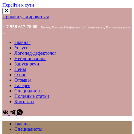
Перейти к сути
Проконсультироваться
+ 7 958 612 78 88
|
Москва, Большая Марфинская 1к4 | Коммунарка, Бачуринская улица,
17
Главная
Услуги
Логопед-дефектолог
Нейропсихолог
Запуск речи
Цены
О нас
Отзывы
Галерея
Специалисты
Полезные статьи
Контакты
Главная
Специалисты