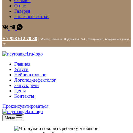
Отзывы
О нас
Галерея
Полезные статьи
+ 7 958 612 78 88
|
Москва, Большая Марфинская 1к4 | Коммунарка, Бачуринская улица,
17
Главная
Услуги
Нейропсихолог
Логопед-дефектолог
Запуск речи
Цены
Контакты
Проконсультироваться
Меню