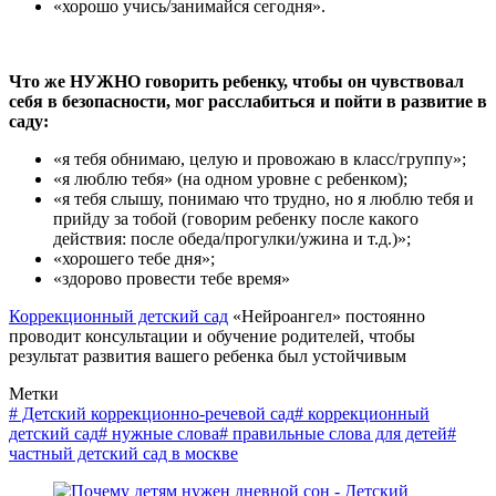
«хорошо учись/занимайся сегодня».
Что же НУЖНО говорить ребенку, чтобы он чувствовал
себя в безопасности, мог расслабиться и пойти в развитие в
саду:
«я тебя обнимаю, целую и провожаю в класс/группу»;
«я люблю тебя» (на одном уровне с ребенком);
«я тебя слышу, понимаю что трудно, но я люблю тебя и
прийду за тобой (говорим ребенку после какого
действия: после обеда/прогулки/ужина и т.д.)»;
«хорошего тебе дня»;
«здорово провести тебе время»
Коррекционный детский сад
«Нейроангел» постоянно
проводит консультации и обучение родителей, чтобы
результат развития вашего ребенка был устойчивым
Метки
#
Детский коррекционно-речевой сад
#
коррекционный
детский сад
#
нужные слова
#
правильные слова для детей
#
частный детский сад в москве